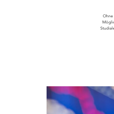
Ohne R
Möglic
Studial