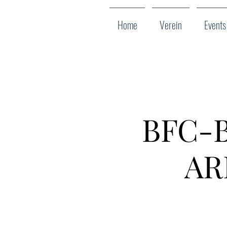
Home
Verein
Events
BFC-B
ARI