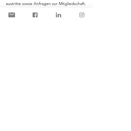
austritte sowie Anfragen zur Mitgliedschaft. 
Außerdem erstellt es den monatlichen 
Newsletter
Marketing-Team: 
Das Marketing-Team ist 
für den Auftritt des Vereins auf den…
Mehr anzeigen
Diese Veranstaltung teilen
© Copyright - BFC Kiel e.V. 2024