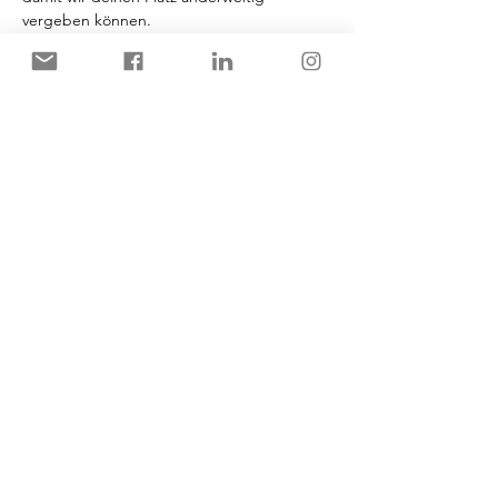
vergeben können.
Wir freuen uns jedenfalls auf unser erstes 
Präsenzevent in diesem Jahr und möchten 
gemeinsam mit euch auf ein erfolgreiches 
Semester anstoßen! Kommen…
Mehr anzeigen
Diese Veranstaltung teilen
© Copyright - BFC Kiel e.V. 2024