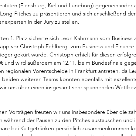
sitäten (Flensburg, Kiel und Lüneburg) gegeneinander a
 Long-Pitches zu präsentieren und sich anschließend den 
nexperten in der Jury zu stellen.  
rten 1. Platz sicherte sich Leon Kahrmann vom Business 
knapp vor Christoph Fehlberg  vom Business and Finance
eger gekürt wurde. Christoph erhielt für diesen erfolgrei
00€ und wird außerdem am 12.11. beim Bundesfinale gege
 regionalen Vorentscheide in Frankfurt antreten, da Le
 beiden weiteren Teams konnten ebenfalls mit exzellent
wir uns über einen insgesamt sehr spannenden Wettbew
n Vorträgen freuten wir uns insbesondere über die zah
h während der Pausen zu den Pitches austauschen und i
häre bei Kaltgetränken persönlich zusammenkommen ko