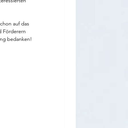
eressierten 
schon auf das 
d Förderern 
ung bedanken! 