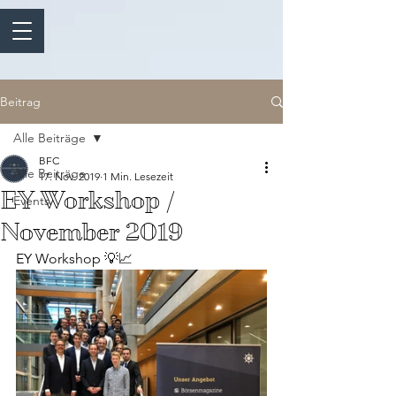
Beitrag
Alle Beiträge
BFC
Alle Beiträge
17. Nov. 2019
1 Min. Lesezeit
EY Workshop /
Events
November 2019
EY Workshop 💡📈